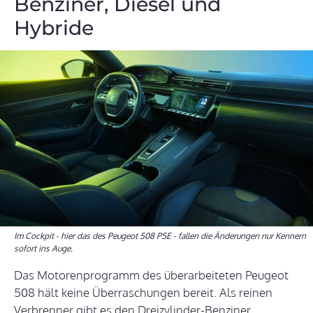
Benziner, Diesel und
Hybride
Im Cockpit - hier das des Peugeot 508 PSE - fallen die Änderungen nur Kennern
sofort ins Auge.
Das Motorenprogramm des überarbeiteten Peugeot
508 hält keine Überraschungen bereit. Als reinen
Verbrenner gibt es den Dreizylinder-Benziner