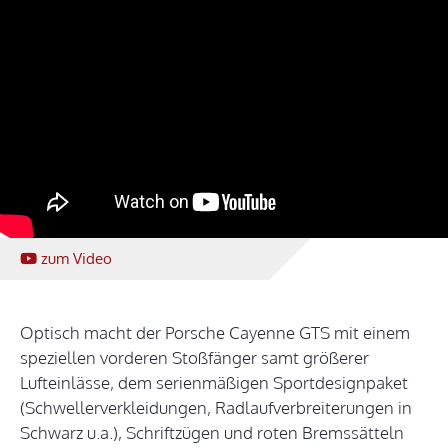
zum Video
Optisch macht der Porsche Cayenne GTS mit einem
speziellen vorderen Stoßfänger samt größerer
Lufteinlässe, dem serienmäßigen Sportdesignpaket
(Schwellerverkleidungen, Radlaufverbreiterungen in
Schwarz u.a.), Schriftzügen und roten Bremssätteln