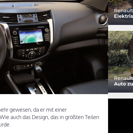
Renault
Elektri
Renault
Auto z
ehr gewesen, da er mit einer
Wie auch das Design, das in größten Teilen
urde.