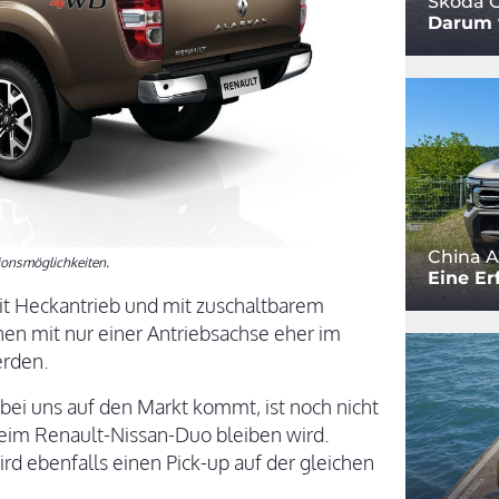
Skoda O
Darum w
China A
tionsmöglichkeiten.
Eine Er
t Heckantrieb und mit zuschaltbarem
nen mit nur einer Antriebsachse eher im
erden.
ei uns auf den Markt kommt, ist noch nicht
 beim Renault-Nissan-Duo bleiben wird.
d ebenfalls einen Pick-up auf der gleichen