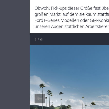
Obwohl Pick-ups dieser Größe fast übera
großen Markt, auf dem sie kaum statt
Ford F-Series Modellen oder GM-Konkur
unseren Augen stattlichen Arbeitstiere
1
/
4