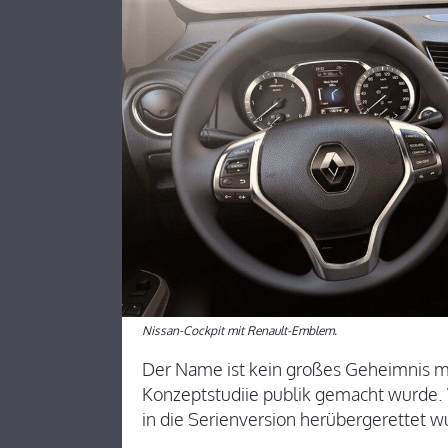
Nissan-Cockpit mit Renault-Emblem.
Der Name ist kein großes Geheimnis m
Konzeptstudiie publik gemacht wurde. 
in die Serienversion herübergerettet w