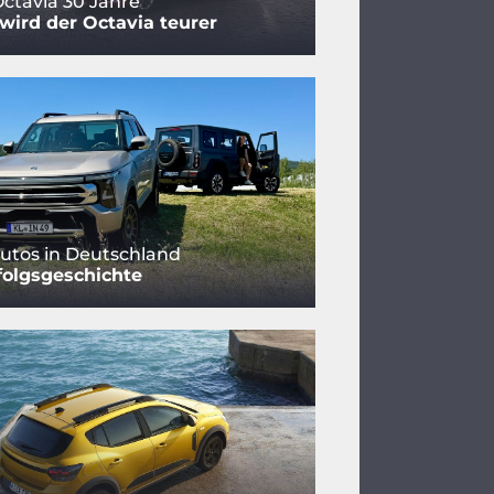
ctavia 30 Jahre
ird der Octavia teurer
utos in Deutschland
folgsgeschichte