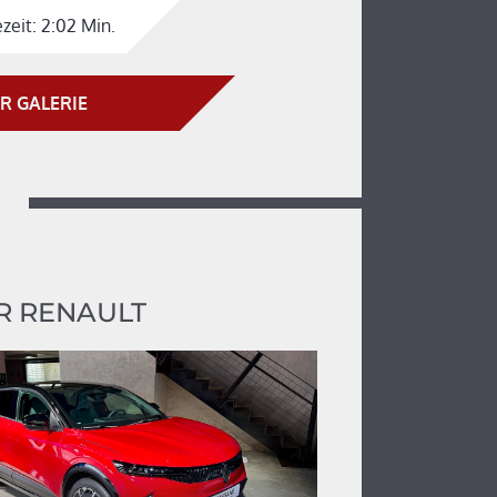
zeit:
2:02 Min.
R GALERIE
R RENAULT