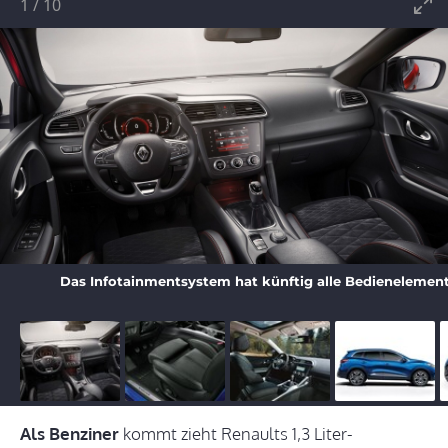
1
/
10
Das Infotainmentsystem hat künftig alle Bedienelement
Als Benziner
kommt zieht Renaults 1,3 Liter-