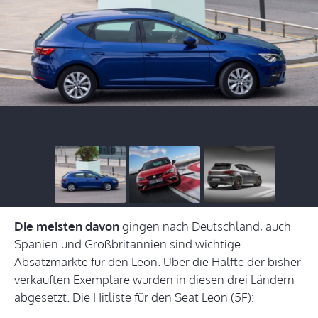
Die meisten davon
gingen nach Deutschland, auch
Spanien und Großbritannien sind wichtige
Absatzmärkte für den Leon. Über die Hälfte der bisher
verkauften Exemplare wurden in diesen drei Ländern
abgesetzt. Die Hitliste für den Seat Leon (5F):