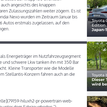
e auch angesichts des knappen
en Zulassungszahlen weiter zögern. Es ist
ndai Nexo wurden im Zeitraum Januar bis
Toyota 
36 Autos erstmals zugelassen, auf den
Edition
ngen.
Japan-T
 als Energieträger im Nutzfahrzeugsegment
e und schwere Lkw tanken ihn mit 350 Bar
cht. Kleine Transporter wie die Modelle
m Stellantis-Konzern fahren auch an die
Toyota 
Dieser 
wird be
elle](79159-hiluxh2-pr-powertrain-web-
tig unter dem Fahrzeugboden.")