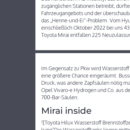
zugänglichen Stationen betreibt, dürft
Fahrzeugangebots und der überschaubar
das „Henne-und-Ei“-Problem. Vom Hyu
einschließlich Oktober 2022 bei uns 4
Toyota Mirai entfallen 225 Neuzulassu
Im Gegensatz zu Pkw wird Wasserstoff
eine größere Chance eingeräumt. Buss
Druck, was andere Zapfsäulen nötig ma
Opel Vivaro-e Hydrogen und Co. aus de
700-Bar-Säulen.
Mirai inside
![Toyota Hilux Wasserstoff Brennstoffz
lr.jpg"Die Wasserstofftanks liegen mit