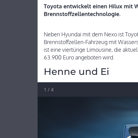
Toyota entwickelt einen Hilux mit 
Brennstoffzellentechnologie.
Neben Hyundai mit dem Nexo ist Toyota 
Brennstoffzellen-Fahrzeug mit Wassers
ist eine viertürige Limousine, die aktu
63.900 Euro angeboten wird.
Henne und Ei
1
/
4