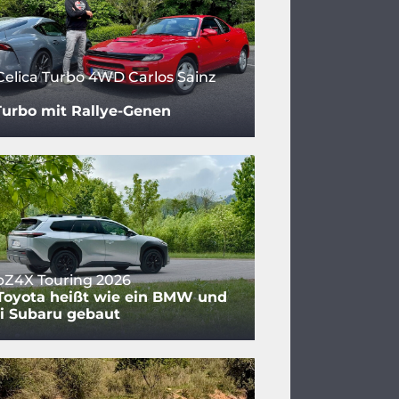
Celica Turbo 4WD Carlos Sainz
urbo mit Rallye-Genen
bZ4X Touring 2026
Toyota heißt wie ein BMW und
i Subaru gebaut