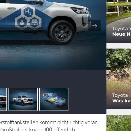
Toyota 
Neue Na
Toyota 
Was ka
rstofftankstellen kommt nicht richtig voran.
Großteil der knapp 100 öffentlich