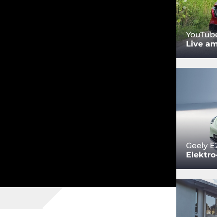
YouTub
Live am
Geely E
Elektro