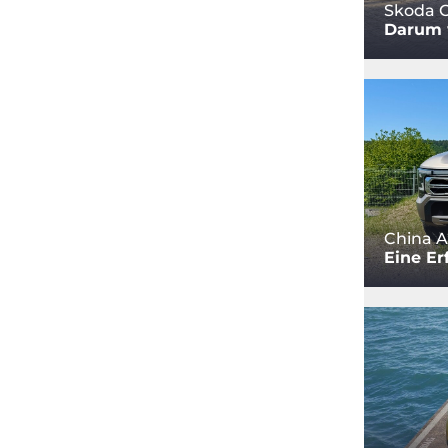
Skoda O
Darum w
China A
Eine Er