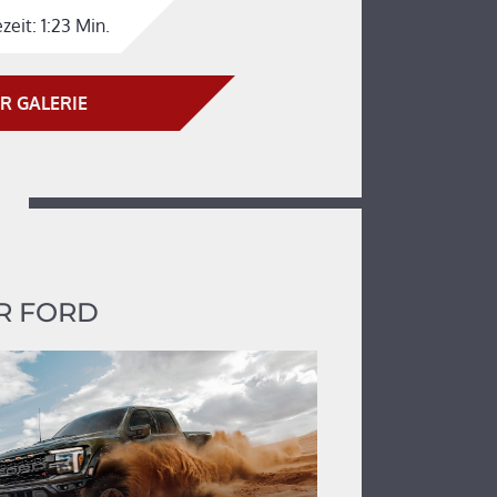
zeit:
1:23 Min.
R GALERIE
R FORD