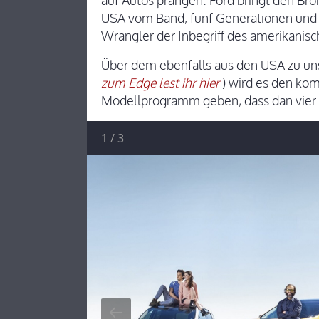
auf Autos prangen. Ford bringt den Bron
USA vom Band, fünf Generationen und 3
Wrangler der Inbegriff des amerikanisc
Über dem ebenfalls aus den USA zu uns
zum Edge lest ihr hier
) wird es den ko
Modellprogramm geben, dass dan vier
1
/
3