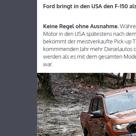
Ford bringt in den USA den F-150 al
Keine Regel ohne Ausnahme.
Währen
Motor in den USA spätestens nach dem
bekommt der meistverkaufte Pick-up T
kommmenden Jahr mehr Dieselautos die
werden als es mit dem gesamten Mode
war.