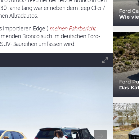
co zurück! 1996 lief der letzte Bronco in den
0 Jahre lang war er neben dem Jeep CJ-5 /
Ford Ca
hen Allradautos.
Wie vie
 importieren Edge (
meinen Fahrbericht
mmenden Bronco auch im deutschen Ford-
 SUV-Baureihen umfassen wird.
Ford P
Das Kät