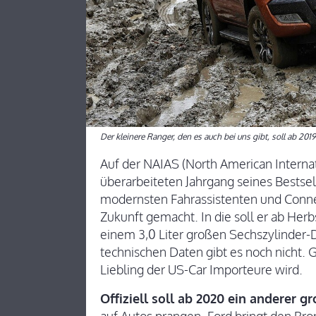
Der kleinere Ranger, den es auch bei uns gibt, soll ab 2
Auf der NAIAS (North American Internat
überarbeiteten Jahrgang seines Bestsel
modernsten Fahrassistenten und Connec
Zukunft gemacht. In die soll er ab Herb
einem 3,0 Liter großen Sechszylinder-
technischen Daten gibt es noch nicht. G
Liebling der US-Car Importeure wird.
Offiziell soll ab 2020 ein anderer 