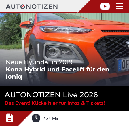
Neue Hyundai in 2019
Kona Hybrid und Facelift für den
Ioniq
AUTONOTIZEN Live 2026
Das Event! Klicke hier für Infos & Tickets!
2:34 Min.