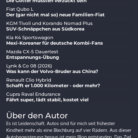
Die Götter müssten verzückt sein
Fiat Qubo L
Der (gar nicht mal so) neue Familien-Fiat
KGM Tivoli und Korando Nomad Plus
SUV-Schnäppchen aus Südkorea
Kia K4 Sportswagon
Mexi-Koreaner für deutsche Kombi-Fans
Mazda CX-5 Dauertest
Entspannungs-Übung
Lynk & Co 08 (2026)
Was kann der Volvo-Bruder aus China?
Renault Clio Hybrid
Schafft er 1.000 Kilometer - oder mehr?
Cupra Raval Endurance
Fährt super, lädt stabil, kostet viel
Über den Autor
Es ist Leidenschaft. Autos sind für mich seit frühester
Kindheit mehr als eine Blechburg auf vier Rädern. Aus dieser
Autobegeisterung heraus ist mein Blog entstanden. Das Ziel