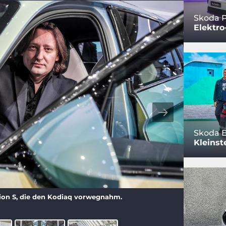
Skoda 
Elektro
Skoda E
Kleinst
sion S, die den Kodiaq vorwegnahm.