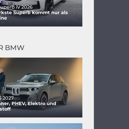
uperb iV 2026
rkste Superb kommt nur als
ine
R BMW
 2027
ner, PHEV, Elektro und
stoff