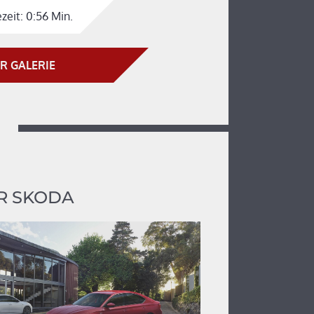
zeit:
0:56 Min.
R GALERIE
R SKODA