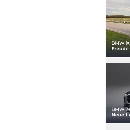
BMW iX
Freude
BMW 7e
Neue L