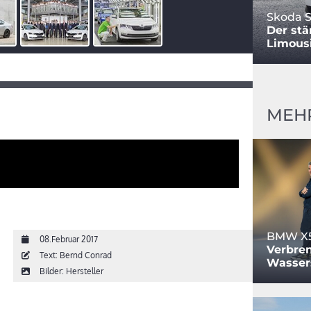
Skoda S
Der stä
Limous
MEH
BMW X5
08.Februar 2017
Verbren
Text: Bernd Conrad
Wasser
Bilder: Hersteller