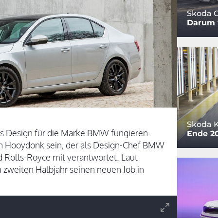
Skoda O
Darum w
Skoda 
as Design für die Marke BMW fungieren.
Ende 2
an Hooydonk sein, der als Design-Chef BMW
 Rolls-Royce mit verantwortet. Laut
 zweiten Halbjahr seinen neuen Job in