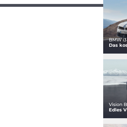
BMW i3
Das ko
Vision 
Edles 