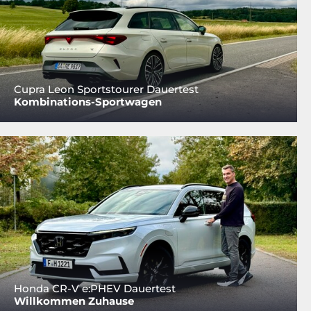
Cupra Leon Sportstourer Dauertest
Kombinations-Sportwagen
Honda CR-V e:PHEV Dauertest
Willkommen Zuhause