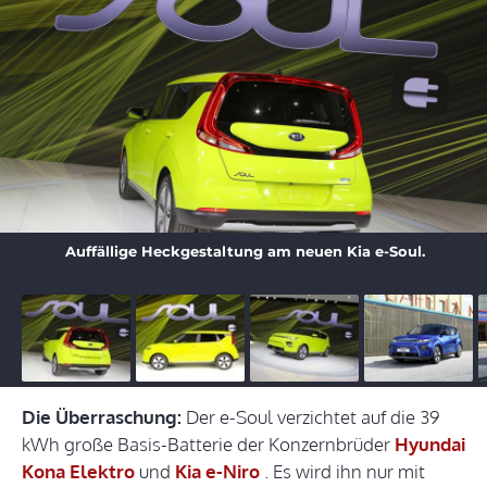
Auffällige Heckgestaltung am neuen Kia e-Soul.
Die Überraschung:
Der e-Soul verzichtet auf die 39
kWh große Basis-Batterie der Konzernbrüder
Hyundai
Kona Elektro
und
Kia e-Niro
. Es wird ihn nur mit