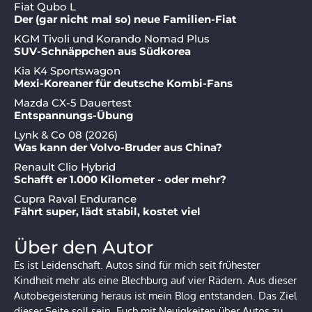
Fiat Qubo L
Der (gar nicht mal so) neue Familien-Fiat
KGM Tivoli und Korando Nomad Plus
SUV-Schnäppchen aus Südkorea
Kia K4 Sportswagon
Mexi-Koreaner für deutsche Kombi-Fans
Mazda CX-5 Dauertest
Entspannungs-Übung
Lynk & Co 08 (2026)
Was kann der Volvo-Bruder aus China?
Renault Clio Hybrid
Schafft er 1.000 Kilometer - oder mehr?
Cupra Raval Endurance
Fährt super, lädt stabil, kostet viel
Über den Autor
Es ist Leidenschaft. Autos sind für mich seit frühester
Kindheit mehr als eine Blechburg auf vier Rädern. Aus dieser
Autobegeisterung heraus ist mein Blog entstanden. Das Ziel
dieser Seite soll sein, Euch mit Neuigkeiten über Autos zu