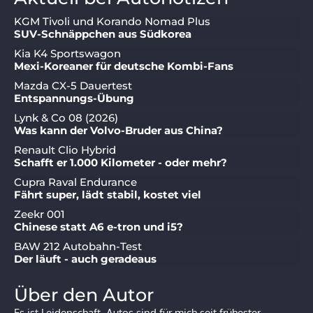
KGM Tivoli und Korando Nomad Plus
SUV-Schnäppchen aus Südkorea
Kia K4 Sportswagon
Mexi-Koreaner für deutsche Kombi-Fans
Mazda CX-5 Dauertest
Entspannungs-Übung
Lynk & Co 08 (2026)
Was kann der Volvo-Bruder aus China?
Renault Clio Hybrid
Schafft er 1.000 Kilometer - oder mehr?
Cupra Raval Endurance
Fährt super, lädt stabil, kostet viel
Zeekr 001
Chinese statt A6 e-tron und i5?
BAW 212 Autobahn-Test
Der läuft - auch geradeaus
Über den Autor
Es ist Leidenschaft. Autos sind für mich seit frühester