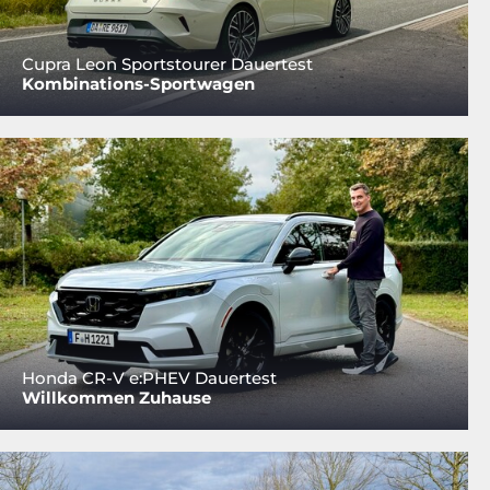
Cupra Leon Sportstourer Dauertest
Kombinations-Sportwagen
Honda CR-V e:PHEV Dauertest
Willkommen Zuhause