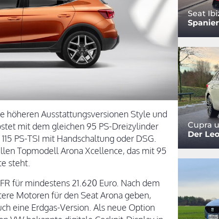
Seat Ibi
Spanie
die höheren Ausstattungsversionen Style und
Cupra u
ostet mit dem gleichen 95 PS-Dreizylinder
Der Leo
n 115 PS-TSI mit Handschaltung oder DSG.
ellen Topmodell Arona Xcellence, das mit 95
te steht.
 FR für mindestens 21.620 Euro. Nach dem
itere Motoren für den Seat Arona geben,
auch eine Erdgas-Version. Als neue Option