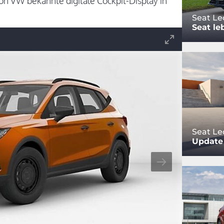
n VW bekannte digitale Cockpit-Display in
Seat Le
Seat leb
Seat Le
Update 