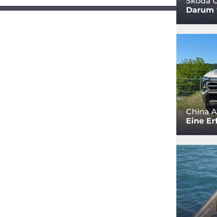
Skoda O
Darum w
China A
Eine Er