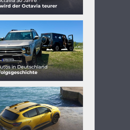
ctavia 30 Jahre
ird der Octavia teurer
utos in Deutschland
folgsgeschichte