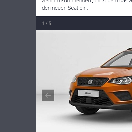
zieht im kommenden Jahr zudem das vo
den neuen Seat ein.
1
/
5