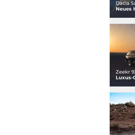
Dacia S
Neues 
Zeekr 9
Luxus-