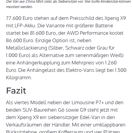
Der Van aus China fährt stets als Siebensitzer vor. Vier Isofix-Kindersitze können
montiert werden.
77.600 Euro stehen auf dem Preisschild des Xpeng X9
mit LFP-Akku. Die Variante mit größerer Batterie
startet bei 81.600 Euro, der AWD Performance kostet
86.600 Euro. Einzige Option ist, neben
Metalliclackierung (Silber, Schwarz oder Grau für
1.000 Euro) als Alternative zum serienmäßigen Weiß)
eine Anhängerkupplung zum Mehrpreis von 1.260
Euro. Die Anhängelast des Elektro-Vans liegt bei 1.500
Kilogramm.
Fazit
Als viertes Modell neben der Limousine P7+ und den
beiden SUV-Baureihen G6 sowie G9 steht jetzt mit
dem Xpeng X9 ein siebensitziger Edel-Van in den
Verkaufsräumen der Händler. Mit einer umklappbaren
Rücksitzlehne, großem Kofferraum und vier Plätzen