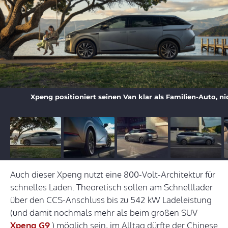
Xpeng positioniert seinen Van klar als Familien-Auto, ni
Auch dieser Xpeng nutzt eine 800-Volt-Architektur für
schnelles Laden. Theoretisch sollen am Schnelllader
über den CCS-Anschluss bis zu 542 kW Ladeleistung
(und damit nochmals mehr als beim großen SUV
Xpeng G9
) möglich sein, im Alltag dürfte der Chinese