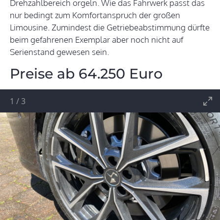
Drehzahlbereich orgeln. Wie das Fahrwerk passt das
nur bedingt zum Komfortanspruch der großen
Limousine. Zumindest die Getriebeabstimmung dürfte
beim gefahrenen Exemplar aber noch nicht auf
Serienstand gewesen sein.
Preise ab 64.250 Euro
1
/
3