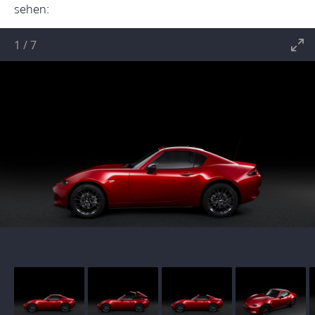
sehen:
1
/
7