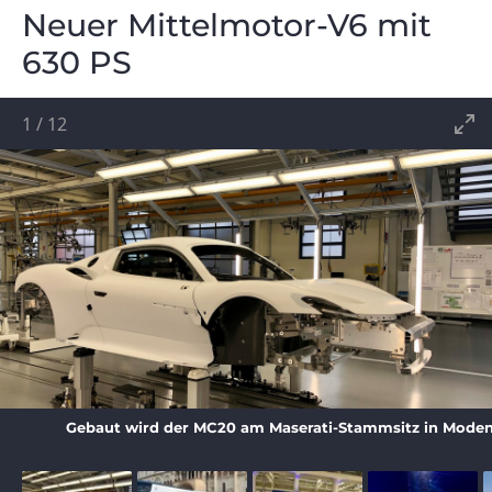
Neuer Mittelmotor-V6 mit
630 PS
1
/
12
Gebaut wird der MC20 am Maserati-Stammsitz in Moden