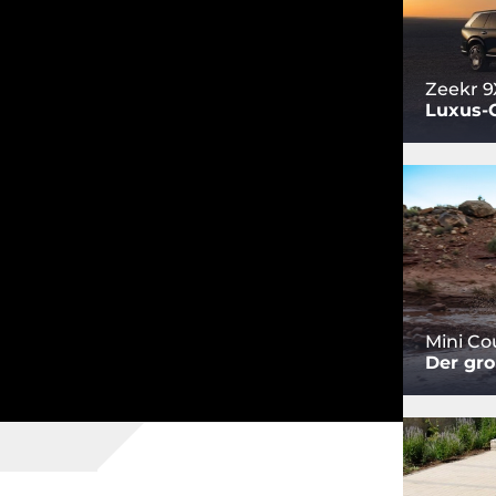
Zeekr 9
Luxus-
Mini C
Der gro