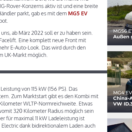
G-Rover-Konzerns aktiv ist und eine breite
ändler parkt, gab es mit dem
MG5 EV
bot.
MGS6 E
uns, ab März 2022 soll er zu haben sein.
Außen g
celift. Eine komplett neue Front mit
mehr E-Auto-Look. Das wird durch den
em UK-Markt möglich.
 Leistung von 115 kW (156 PS). Das
MG4 EV
rn. Zum Marktstart gibt es den Kombi mit
China-A
0 Kilometer WLTP-Normreichweite. Etwas
VW ID.
 womit 320 Kilometer Radius möglich sein
er für maximal 11 kW Ladeleistung ist
lectric dank bidirektionalem Laden auch