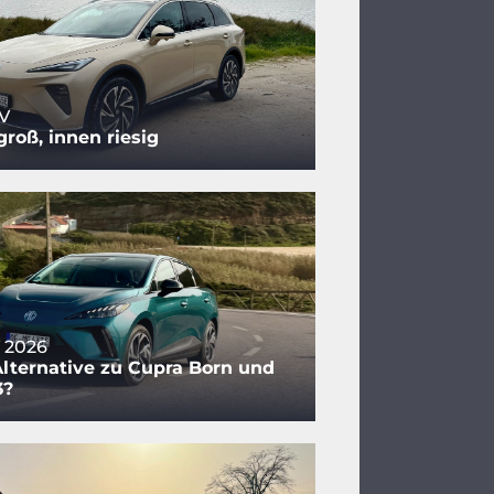
V
roß, innen riesig
 2026
lternative zu Cupra Born und
3?