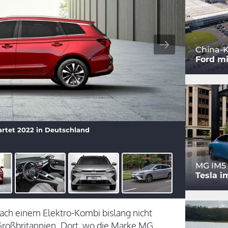
China-K
Ford mi
artet 2022 in Deutschland
MG IM5
Tesla i
 nach einem Elektro-Kombi bislang nicht
 Großbritannien. Dort, wo die Marke MG