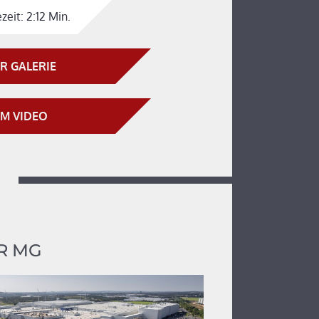
zeit:
2:12 Min.
R GALERIE
M VIDEO
R MG