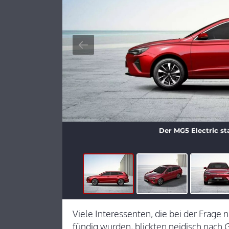
Der MG5 Electric st
Viele Interessenten, die bei der Frage
fündig wurden, blickten neidisch nach