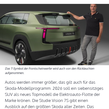
Das T-Symbol der Frontscheinwerfer wird auch von den Rückleuchten
aufgenommen.
Autos werden immer größer, das gilt auch für das
Skoda-Modellprogramm. 2026 soll ein siebensitziges
SUV als neues Topmodell die Elektroauto-Flotte der
Marke krönen. Die Studie Vision 7S gibt einen
Ausblick auf den größten Skoda aller Zeiten. Das