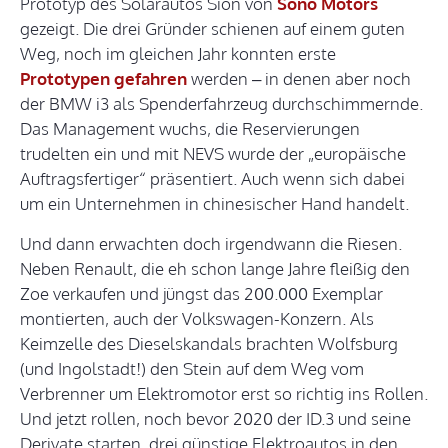
Prototyp des Solarautos Sion von
Sono Motors
gezeigt. Die drei Gründer schienen auf einem guten
Weg, noch im gleichen Jahr konnten erste
Prototypen gefahren
werden – in denen aber noch
der BMW i3 als Spenderfahrzeug durchschimmernde.
Das Management wuchs, die Reservierungen
trudelten ein und mit NEVS wurde der „europäische
Auftragsfertiger“ präsentiert. Auch wenn sich dabei
um ein Unternehmen in chinesischer Hand handelt.
Und dann erwachten doch irgendwann die Riesen.
Neben Renault, die eh schon lange Jahre fleißig den
Zoe verkaufen und jüngst das 200.000 Exemplar
montierten, auch der Volkswagen-Konzern. Als
Keimzelle des Dieselskandals brachten Wolfsburg
(und Ingolstadt!) den Stein auf dem Weg vom
Verbrenner um Elektromotor erst so richtig ins Rollen.
Und jetzt rollen, noch bevor 2020 der ID.3 und seine
Derivate starten, drei günstige Elektroautos in den