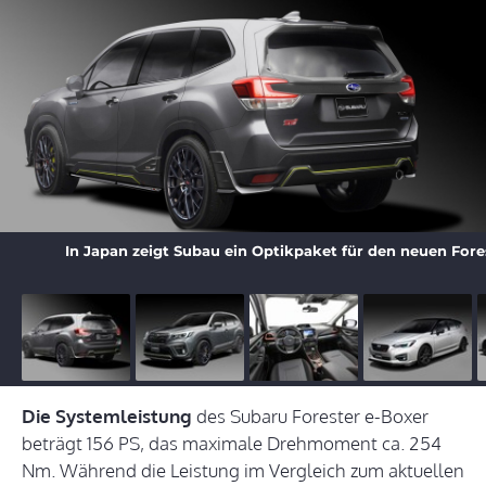
In Japan zeigt Subau ein Optikpaket für den neuen Fore
Die Systemleistung
des Subaru Forester e-Boxer
beträgt 156 PS, das maximale Drehmoment ca. 254
Nm. Während die Leistung im Vergleich zum aktuellen