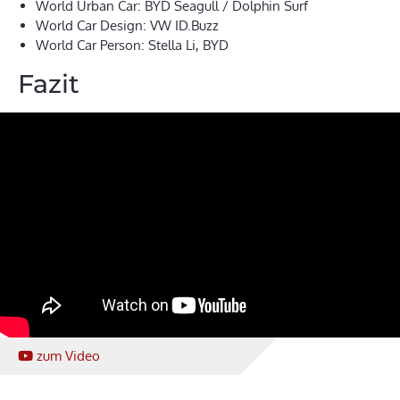
World Urban Car: BYD Seagull / Dolphin Surf
World Car Design: VW ID.Buzz
World Car Person: Stella Li, BYD
Fazit
zum Video