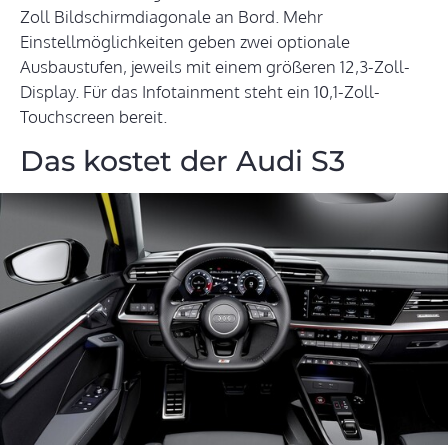
Zoll Bildschirmdiagonale an Bord. Mehr
Einstellmöglichkeiten geben zwei optionale
Ausbaustufen, jeweils mit einem größeren 12,3-Zoll-
Display. Für das Infotainment steht ein 10,1-Zoll-
Touchscreen bereit.
Das kostet der Audi S3