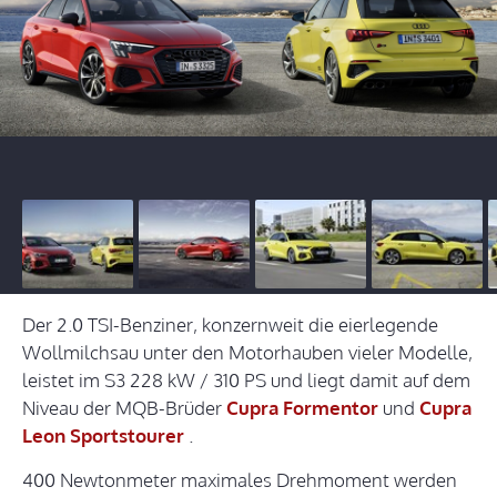
Der 2.0 TSI-Benziner, konzernweit die eierlegende
Wollmilchsau unter den Motorhauben vieler Modelle,
leistet im S3 228 kW / 310 PS und liegt damit auf dem
Niveau der MQB-Brüder
Cupra Formentor
und
Cupra
Leon Sportstourer
.
400 Newtonmeter maximales Drehmoment werden