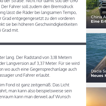
der Straße. Nicht nur damit soll der G90
. Der Fahrer soll zudem den Bremsdruck
ung lässt die Räder bei langsamen Tempo,
China A
er Grad entgegengesetzt zu den vorderen
Eine Er
enkt sie bei höheren Geschwindigkeitkeiten
i Grad mit.
ter lang. Der Radstand von 3,18 Metern
der Langversion auf 3,37 Meter. Für sie wird
 von wo auch eine Gegensprechanlage auch
Dacia S
ssagier und Fahrer erlaubt.
Neues 
m Fond ist ganz zeitgemäß: Das Licht
ahrt, man kann also beispielsweise sein
nenraum kann man derweil auf Wunsch