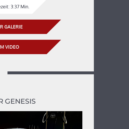
zeit:
3:37 Min.
R GALERIE
M VIDEO
 GENESIS