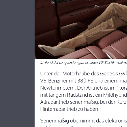
Im Fond der Langversion gibt es einen VIP-Sitz für maxim
Unter der Motorhaube des Genesis G90 
V6-Benziner mit 380 PS und einem m
Newtonmetern. Der Antrieb ist im "kurze
mit langem Radstand ist ein Mildhybrid
Allradantrieb serienmäßig, bei der Kurz
Hinterradantrieb zu haben.
Serienmäßig übernimmt das elektroni