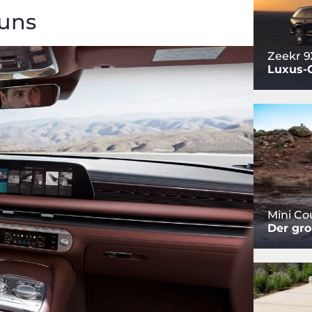
uns
Zeekr 9
Luxus-
Mini C
Der gro