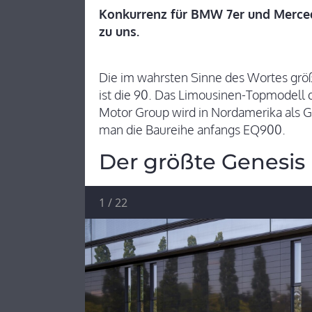
Konkurrenz für BMW 7er und Merce
zu uns.
Die im wahrsten Sinne des Wortes g
ist die 90. Das Limousinen-Topmodell
Motor Group wird in Nordamerika als 
man die Baureihe anfangs EQ900.
Der größte Genesis
1
/
22