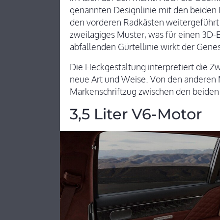
genannten Designlinie mit den beiden L
den vorderen Radkästen weitergeführt 
zweilagiges Muster, was für einen 3D-Eff
abfallenden Gürtellinie wirkt der Genes
Die Heckgestaltung interpretiert die Z
neue Art und Weise. Von den anderen Mo
Markenschriftzug zwischen den beiden 
3,5 Liter V6-Motor