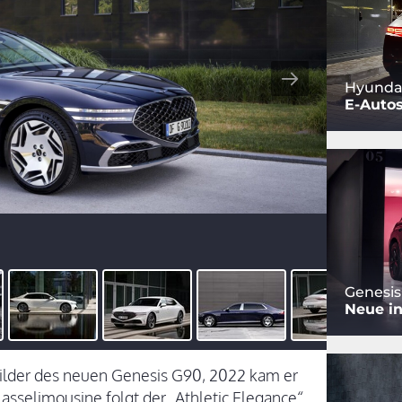
Hyundai
E-Auto
Genesis
Neue i
Bilder des neuen Genesis G90, 2022 kam er
lasselimousine folgt der „Athletic Elegance“