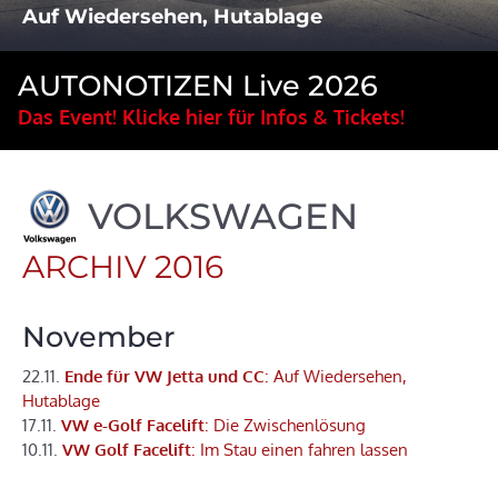
Auf Wiedersehen, Hutablage
AUTONOTIZEN Live 2026
Das Event! Klicke hier für Infos & Tickets!
VOLKSWAGEN
ARCHIV 2016
November
22.11.
Ende für VW Jetta und CC
: Auf Wiedersehen,
Hutablage
17.11.
VW e-Golf Facelift
: Die Zwischenlösung
10.11.
VW Golf Facelift
: Im Stau einen fahren lassen