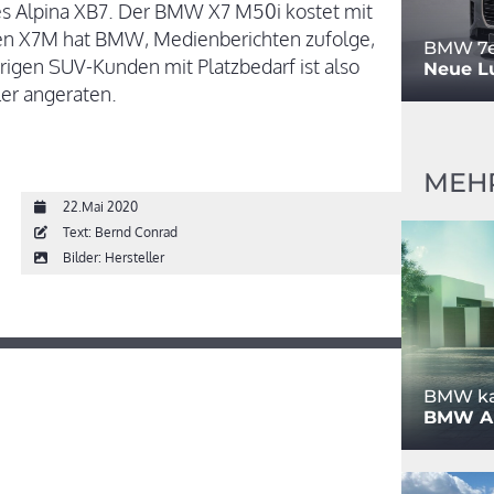
des Alpina XB7. Der BMW X7 M50i kostet mit
inen X7M hat BMW, Medienberichten zufolge,
BMW 7e
rigen SUV-Kunden mit Platzbedarf ist also
Neue L
ler angeraten.
MEHR
22.Mai 2020
Text: Bernd Conrad
Bilder: Hersteller
BMW ka
BMW Al