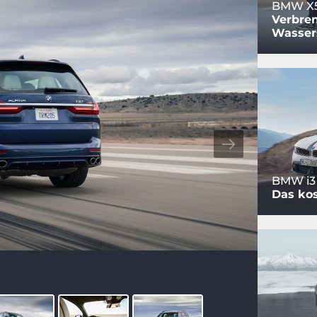
BMW X5
Verbren
Wasser
BMW i3
Das ko