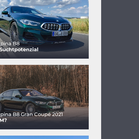
pina B8
Suchtpotenzial
pina B8 Gran Coupé 2021
 M?