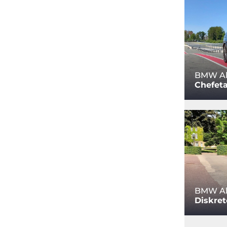
BMW Al
Chefet
BMW Alp
Diskret