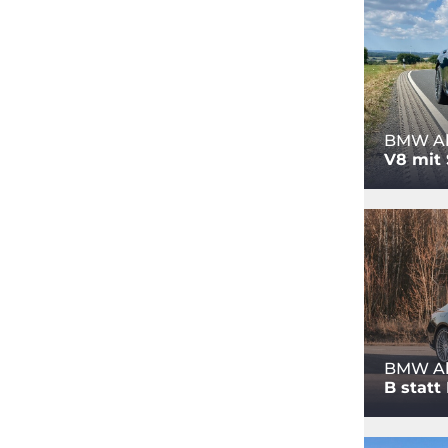
BMW Al
V8 mit 
BMW Al
B statt