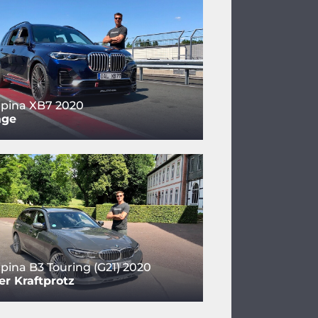
pina XB7 2020
age
ina B3 Touring (G21) 2020
er Kraftprotz