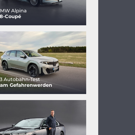
BMW Alpina
V8-Coupé
3 Autobahn-Test
 am Gefahrenwerden