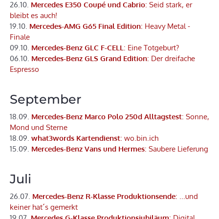
26.10.
Mercedes E350 Coupé und Cabrio
: Seid stark, er
bleibt es auch!
19.10.
Mercedes-AMG G65 Final Edition
: Heavy Metal -
Finale
09.10.
Mercedes-Benz GLC F-CELL
: Eine Totgeburt?
06.10.
Mercedes-Benz GLS Grand Edition
: Der dreifache
Espresso
September
18.09.
Mercedes-Benz Marco Polo 250d Alltagstest
: Sonne,
Mond und Sterne
18.09.
what3words Kartendienst
: wo.bin.ich
15.09.
Mercedes-Benz Vans und Hermes
: Saubere Lieferung
Juli
26.07.
Mercedes-Benz R-Klasse Produktionsende
: ...und
keiner hat´s gemerkt
19.07.
Mercedes G-Klasse Produktionsjubiläum
: Digital