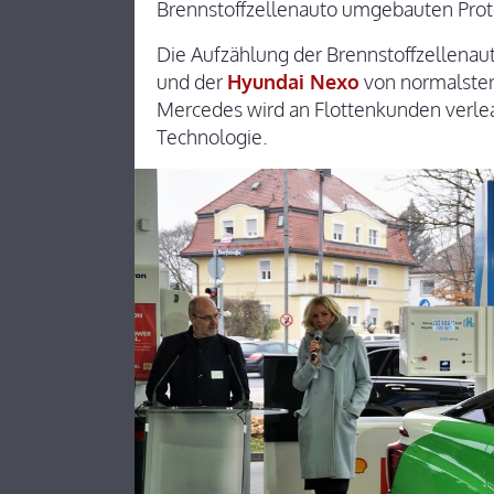
Brennstoffzellenauto umgebauten Proto
Die Aufzählung der Brennstoffzellenaut
und der
Hyundai Nexo
von normalster
Mercedes wird an Flottenkunden verleast
Technologie.