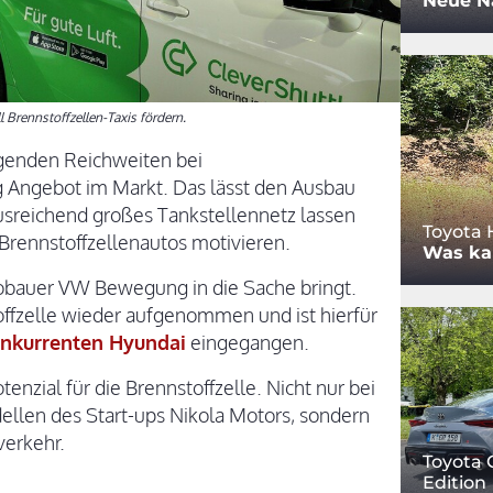
Neue Na
 Brennstoffzellen-Taxis fördern.
igenden Reichweiten bei
g Angebot im Markt. Das lässt den Ausbau
ausreichend großes Tankstellennetz lassen
Toyota 
Brennstoffzellenautos motivieren.
Was ka
tobauer VW Bewegung in die Sache bringt.
offzelle wieder aufgenommen und ist hierfür
onkurrenten Hyundai
eingegangen.
enzial für die Brennstoffzelle. Nicht nur bei
len des Start-ups Nikola Motors, sondern
verkehr.
Toyota 
Edition