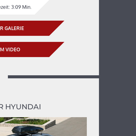
zeit:
3:09 Min.
R GALERIE
M VIDEO
R HYUNDAI