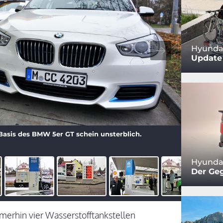
Hyundai
Update 
Basis des BMW 5er GT schein unsterblich.
Hyundai
Der Ge
rhin vier Wasserstofftankstellen