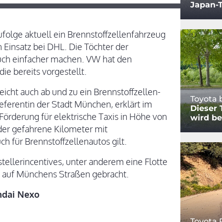
Japan-T
folge aktuell ein Brennstoffzellenfahrzeug
n Einsatz bei DHL. Die Töchter der
auch einfacher machen. VW hat den
die bereits vorgestellt.
icht auch ab und zu ein Brennstoffzellen-
Toyota 
eferentin der Stadt München, erklärt im
Dieser 
rderung für elektrische Taxis in Höhe von
wird be
eder gefahrene Kilometer mit
h für Brennstoffzellenautos gilt.
stellerincentives, unter anderem eine Flotte
in auf Münchens Straßen gebracht.
ndai Nexo
Toyota 