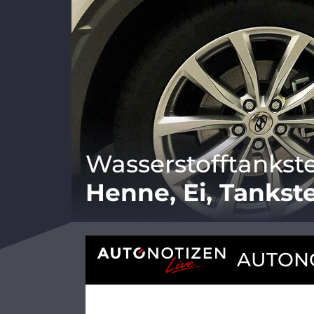
Wasserstofftankste
Henne, Ei, Tankste
AUTONO