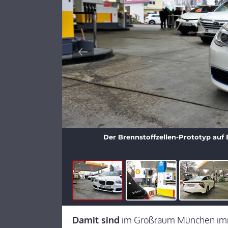
Der Brennstoffzellen-Prototyp auf 
Damit sind
im Großraum München imme