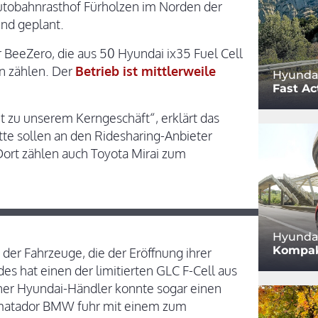
utobahnrasthof Fürholzen im Norden der
ind geplant.
r BeeZero, die aus 50 Hyundai ix35 Fuel Cell
n zählen. Der
Betrieb ist mittlerweile
Hyundai
Fast Ac
ht zu unserem Kerngeschäft“, erklärt das
tte sollen an den Ridesharing-Anbieter
rt zählen auch Toyota Mirai zum
Hyundai
Kompak
der Fahrzeuge, die der Eröffnung ihrer
s hat einen der limitierten GLC F-Cell aus
icher Hyundai-Händler konnte sogar einen
lmatador BMW fuhr mit einem zum