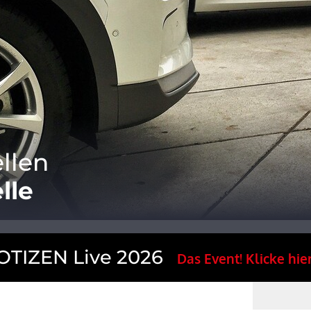
llen
lle
TIZEN Live 2026
Das Event! Klicke hier