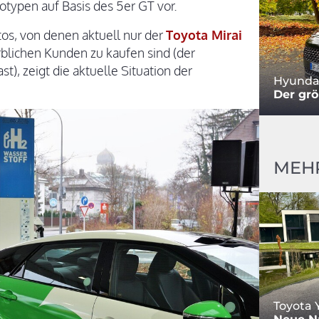
typen auf Basis des 5er GT vor.
os, von denen aktuell nur der
Toyota Mirai
blichen Kunden zu kaufen sind (der
), zeigt die aktuelle Situation der
Hyundai
Der grö
MEH
Toyota 