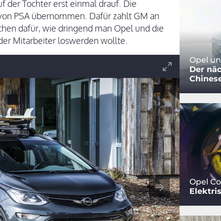
 der Tochter erst einmal drauf. Die
 von PSA übernommen. Dafür zahlt GM an
ichen dafür, wie dringend man Opel und die
 der Mitarbeiter loswerden wollte.
Opel u
Der näc
Chines
Opel Co
Elektri