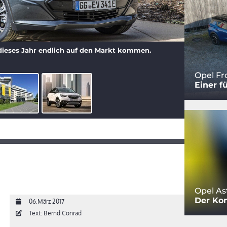
dieses Jahr endlich auf den Markt kommen.
Opel Fr
Einer fü
Opel Ast
Der Kom
06.März 2017
Text: Bernd Conrad