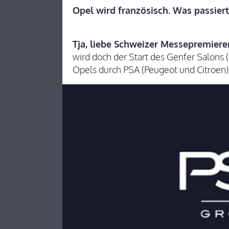
Opel wird französisch. Was passie
Tja, liebe Schweizer Messepremiere
wird doch der Start des Genfer Salons
Opels durch PSA (Peugeot und Citroen)