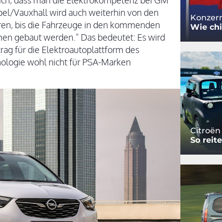
utlich, dass man die Elektrokompetenz bei GM
Opel/Vauxhall wird auch weiterhin von den
Konzern
eren, bis die Fahrzeuge in den kommenden
Wie chi
men gebaut werden." Das bedeutet: Es wird
rag für die Elektroautoplattform des
ologie wohl nicht für PSA-Marken
Citroën
So reit