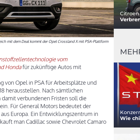
Citroen
Verbre
leich mit dem Deal kommt der Opel Crossland X mit PSA-Plattform
MEH
nstoffzellentechnologie vom
nd Honda
für zukünftige Autos mit
 von Opel in PSA für Arbeitsplätze und
2018 herausstellen. Nach sämtlichen
amit verbundenen Fristen soll die
ein. Für General Motors bedeutet der
Konzern
 aus Europa. Ein Entwicklungszentrum in
Wie chi
erkauft man Cadillac sowie Chevrolet Camaro