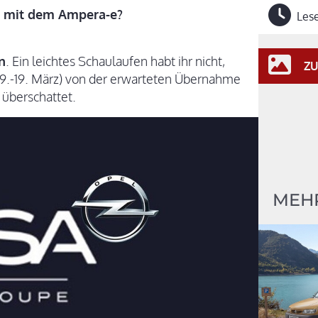
rt mit dem Ampera-e?
Lese
n
. Ein leichtes Schaulaufen habt ihr nicht,
ZU
 (9.-19. März) von der erwarteten Übernahme
 überschattet.
MEHR