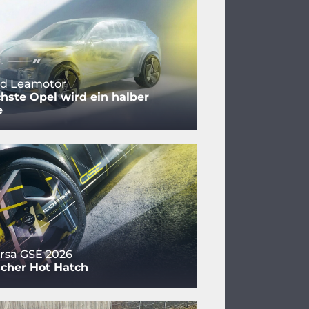
nd Leamotor
hste Opel wird ein halber
e
rsa GSE 2026
scher Hot Hatch