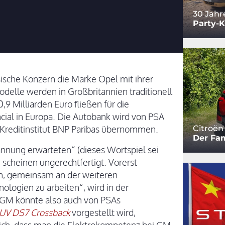
30 Jahr
Party-
ösische Konzern die Marke Opel mit ihrer
delle werden in Großbritannien traditionell
,9 Milliarden Euro fließen für die
ial in Europa. Die Autobank wird von PSA
Kreditinstitut BNP Paribas übernommen.
Citroën
Der Fam
nnung erwarteten“ (dieses Wortspiel sei
, scheinen ungerechtfertigt. Vorerst
h, gemeinsam an der weiteren
nologien zu arbeiten“, wird in der
GM könnte also auch von PSAs
UV DS7 Crossback
vorgestellt wird,