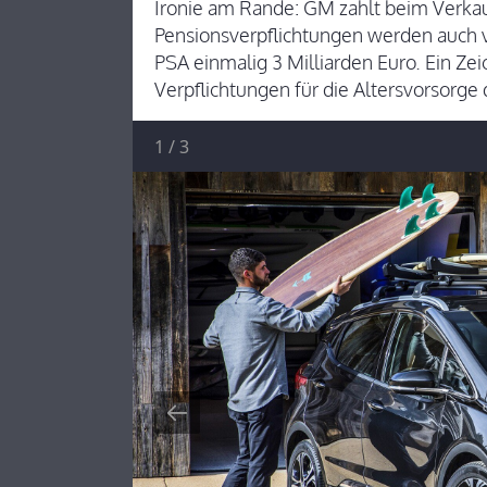
Ironie am Rande: GM zahlt beim Verkauf
Pensionsverpflichtungen werden auch
PSA einmalig 3 Milliarden Euro. Ein Ze
Verpflichtungen für die Altersvorsorge
1
/
3