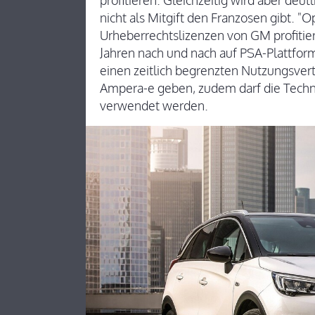
profitieren. Gleichzeitig wird aber de
nicht als Mitgift den Franzosen gibt. "
Urheberrechtslizenzen von GM profiti
Jahren nach und nach auf PSA-Plattfor
einen zeitlich begrenzten Nutzungsvert
Ampera-e geben, zudem darf die Techn
verwendet werden.