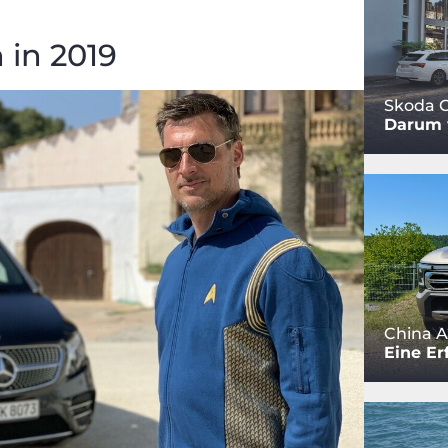
 in 2019
Skoda O
Darum w
China A
Eine Er