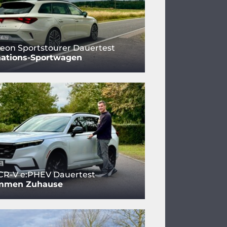
eon Sportstourer Dauertest
ations-Sportwagen
CR-V e:PHEV Dauertest
mmen Zuhause