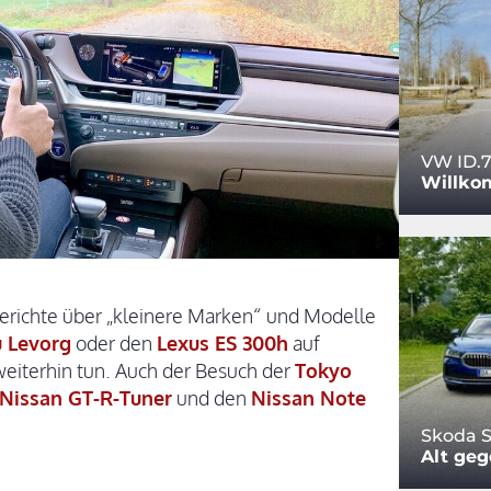
VW ID.7
Willko
 Berichte über „kleinere Marken“ und Modelle
 Levorg
oder den
Lexus ES 300h
auf
eiterhin tun. Auch der Besuch der
Tokyo
Nissan GT-R-Tuner
und den
Nissan Note
Skoda S
Alt ge