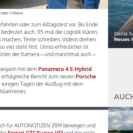
cedes V-Klasse.
fahrten oder zum Alltagstest vor. Bis Ende
bedeutet auch: 115-mal die Logistik klären,
Dacia S
os machen, Texte schreiben, Videos drehen
Neues 
 viel steht fest. Umso erfreulicher ist
hinter der Kamera – und manchmal auch –
hr begann mit dem
Panamera 4 E-Hybrid
ehr erfolgreiche Bericht zum neuen
Porsche
r einigen Tagen der Ausflug mit dem
Polarkreises.
AUCH
e ich für AUTONOTIZEN 2019 bewegen und
 der
Ferrari GTC4Lusso V12
und der erste