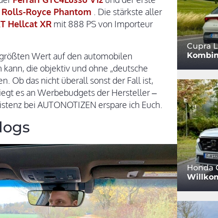
r
Rolls-Royce Phantom
. Die stärkste aller
T Hellcat XR
mit 888 PS von Importeur
Cupra L
Kombin
größten Wert auf den automobilen
n kann, die objektiv und ohne „deutsche
. Ob das nicht überall sonst der Fall ist,
 liegt es an Werbebudgets der Hersteller –
xistenz bei AUTONOTIZEN erspare ich Euch.
dogs
Honda 
Willko