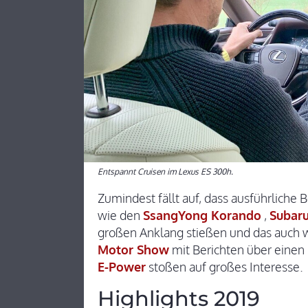
Entspannt Cruisen im Lexus ES 300h.
Zumindest fällt auf, dass ausführliche
wie den
SsangYong Korando
,
Subaru
großen Anklang stießen und das auch w
Motor Show
mit Berichten über einen
E-Power
stoßen auf großes Interesse.
Highlights 2019