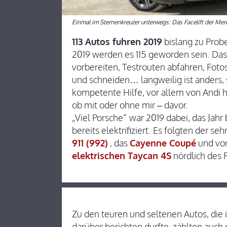
Einmal im Sternenkreuzer unterwegs: Das Facelift der Mer
113 Autos fuhren 2019
bislang zu Probe
2019 werden es 115 geworden sein. Das 
vorbereiten, Testrouten abfahren, Fot
und schneiden… langweilig ist anders, so
kompetente Hilfe, vor allem von Andi 
ob mit oder ohne mir – davor.
„Viel Porsche“ war 2019 dabei, das Ja
bereits elektrifiziert. Es folgten der s
911 (992)
, das
Cayenne Coupé
und vo
elektrischen Taycan 4S
nördlich des 
Zu den teuren und seltenen Autos, di
darüber berichten durfte, zählten auch