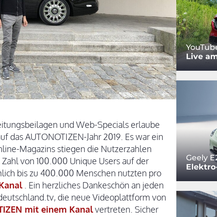
YouTub
Live am
eitungsbeilagen und Web-Specials erlaube
 auf das AUTONOTIZEN-Jahr 2019. Es war ein
nline-Magazins stiegen die Nutzerzahlen
Geely E
e Zahl von 100.000 Unique Users auf der
Elektro
mlich bis zu 400.000 Menschen nutzten pro
Kanal
. Ein herzliches Dankeschön an jeden
-deutschland.tv, die neue Videoplattform von
ZEN mit einem Kanal
vertreten. Sicher