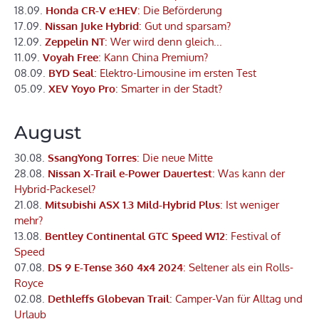
18.09.
Honda CR-V e:HEV
: Die Beförderung
17.09.
Nissan Juke Hybrid
: Gut und sparsam?
12.09.
Zeppelin NT
: Wer wird denn gleich...
11.09.
Voyah Free
: Kann China Premium?
08.09.
BYD Seal
: Elektro-Limousine im ersten Test
05.09.
XEV Yoyo Pro
: Smarter in der Stadt?
August
30.08.
SsangYong Torres
: Die neue Mitte
28.08.
Nissan X-Trail e-Power Dauertest
: Was kann der
Hybrid-Packesel?
21.08.
Mitsubishi ASX 1.3 Mild-Hybrid Plus
: Ist weniger
mehr?
13.08.
Bentley Continental GTC Speed W12
: Festival of
Speed
07.08.
DS 9 E-Tense 360 4x4 2024
: Seltener als ein Rolls-
Royce
02.08.
Dethleffs Globevan Trail
: Camper-Van für Alltag und
Urlaub