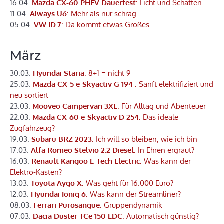
16.04.
Mazda CX-60 PHEV Dauertest
: Licht und Schatten
11.04.
Aiways U6
: Mehr als nur schräg
05.04.
VW ID.7
: Da kommt etwas Großes
März
30.03.
Hyundai Staria
: 8+1 = nicht 9
25.03.
Mazda CX-5 e-Skyactiv G 194
: Sanft elektrifiziert und
neu sortiert
23.03.
Mooveo Campervan 3XL
: Für Alltag und Abenteuer
22.03.
Mazda CX-60 e-Skyactiv D 254
: Das ideale
Zugfahrzeug?
19.03.
Subaru BRZ 2023
: Ich will so bleiben, wie ich bin
17.03.
Alfa Romeo Stelvio 2.2 Diesel
: In Ehren ergraut?
16.03.
Renault Kangoo E-Tech Electric
: Was kann der
Elektro-Kasten?
13.03.
Toyota Aygo X
: Was geht für 16.000 Euro?
12.03.
Hyundai Ioniq 6
: Was kann der Streamliner?
08.03.
Ferrari Purosangue
: Gruppendynamik
07.03.
Dacia Duster TCe 150 EDC
: Automatisch günstig?