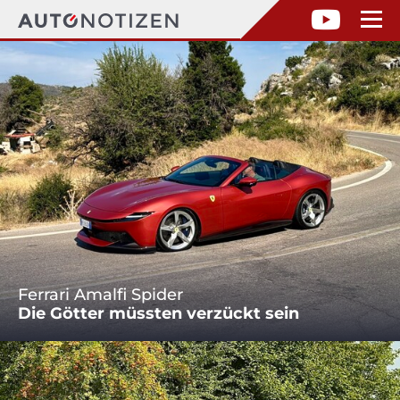
Ferrari Amalfi Spider
Die Götter müssten verzückt sein