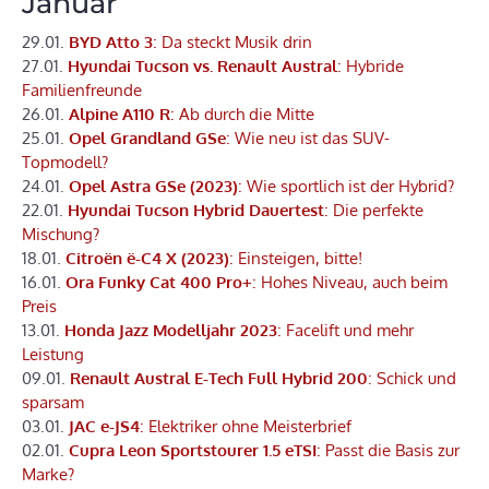
Januar
29.01.
BYD Atto 3
: Da steckt Musik drin
27.01.
Hyundai Tucson vs. Renault Austral
: Hybride
Familienfreunde
26.01.
Alpine A110 R
: Ab durch die Mitte
25.01.
Opel Grandland GSe
: Wie neu ist das SUV-
Topmodell?
24.01.
Opel Astra GSe (2023)
: Wie sportlich ist der Hybrid?
22.01.
Hyundai Tucson Hybrid Dauertest
: Die perfekte
Mischung?
18.01.
Citroën ë-C4 X (2023)
: Einsteigen, bitte!
16.01.
Ora Funky Cat 400 Pro+
: Hohes Niveau, auch beim
Preis
13.01.
Honda Jazz Modelljahr 2023
: Facelift und mehr
Leistung
09.01.
Renault Austral E-Tech Full Hybrid 200
: Schick und
sparsam
03.01.
JAC e-JS4
: Elektriker ohne Meisterbrief
02.01.
Cupra Leon Sportstourer 1.5 eTSI
: Passt die Basis zur
Marke?