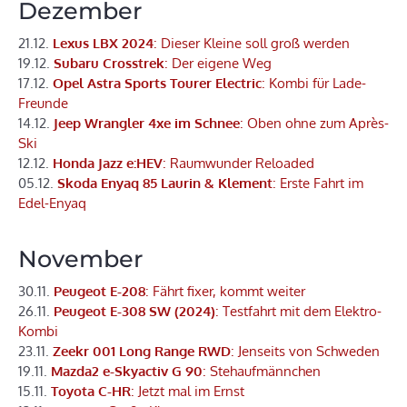
Dezember
21.12.
Lexus LBX 2024
: Dieser Kleine soll groß werden
19.12.
Subaru Crosstrek
: Der eigene Weg
17.12.
Opel Astra Sports Tourer Electric
: Kombi für Lade-
Freunde
14.12.
Jeep Wrangler 4xe im Schnee
: Oben ohne zum Après-
Ski
12.12.
Honda Jazz e:HEV
: Raumwunder Reloaded
05.12.
Skoda Enyaq 85 Laurin & Klement
: Erste Fahrt im
Edel-Enyaq
November
30.11.
Peugeot E-208
: Fährt fixer, kommt weiter
26.11.
Peugeot E-308 SW (2024)
: Testfahrt mit dem Elektro-
Kombi
23.11.
Zeekr 001 Long Range RWD
: Jenseits von Schweden
19.11.
Mazda2 e-Skyactiv G 90
: Stehaufmännchen
15.11.
Toyota C-HR
: Jetzt mal im Ernst