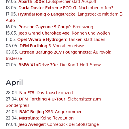
19.05.
Abarth 500e
: Lautsprecher statt Auspuff
18.05.
Dacia Duster Extreme ECO-G
: Nach oben offen?
17.05.
Hyundai Ioniq 6 Langstrecke
: Langstrecke mit dem E-
Auto
16.05.
Porsche Cayenne S Coupé
: Breitsizing
15.05.
Jeep Grand Cherokee 4xe
: Können und wollen
11.05.
Opel Vivaro-e Hydrogen
: Tanken statt Laden
06.05.
DFM Forthing 5
: Von allem etwas
03.05.
Citroën Berlingo 2CV Fourgonnette
: Au revoir,
tristesse
01.05.
BMW X1 xDrive 30e
: Die Knoff-Hoff-Show
April
28.04.
Nio ET5
: Das Tauschkonzert
27.04.
DFM Forthing 4 U-Tour
: Siebensitzer zum
Sonderpreis
24.04.
BAIC Beijing X55
: Angekommen
22.04.
Microlino
: Keine Revolution
19.04.
Jeep Avenger
: Comeback der Stoßstange