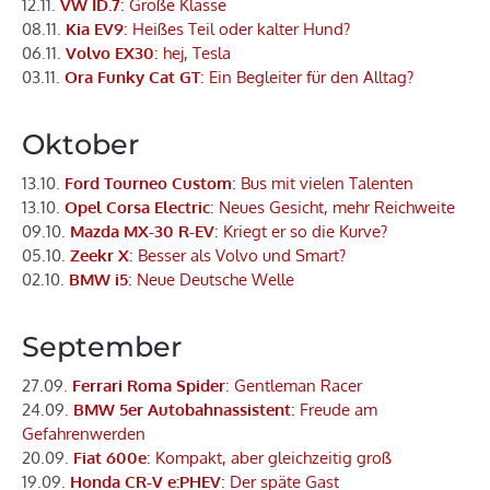
12.11.
VW ID.7
: Große Klasse
08.11.
Kia EV9
: Heißes Teil oder kalter Hund?
06.11.
Volvo EX30
: hej, Tesla
03.11.
Ora Funky Cat GT
: Ein Begleiter für den Alltag?
Oktober
13.10.
Ford Tourneo Custom
: Bus mit vielen Talenten
13.10.
Opel Corsa Electric
: Neues Gesicht, mehr Reichweite
09.10.
Mazda MX-30 R-EV
: Kriegt er so die Kurve?
05.10.
Zeekr X
: Besser als Volvo und Smart?
02.10.
BMW i5
: Neue Deutsche Welle
September
27.09.
Ferrari Roma Spider
: Gentleman Racer
24.09.
BMW 5er Autobahnassistent
: Freude am
Gefahrenwerden
20.09.
Fiat 600e
: Kompakt, aber gleichzeitig groß
19.09.
Honda CR-V e:PHEV
: Der späte Gast