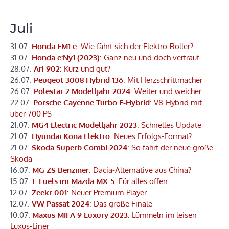
Juli
31.07.
Honda EM1 e
: Wie fährt sich der Elektro-Roller?
31.07.
Honda e:Ny1 (2023)
: Ganz neu und doch vertraut
28.07.
Ari 902
: Kurz und gut?
26.07.
Peugeot 3008 Hybrid 136
: Mit Herzschrittmacher
26.07.
Polestar 2 Modelljahr 2024
: Weiter und weicher
22.07.
Porsche Cayenne Turbo E-Hybrid
: V8-Hybrid mit
über 700 PS
21.07.
MG4 Electric Modelljahr 2023
: Schnelles Update
21.07.
Hyundai Kona Elektro
: Neues Erfolgs-Format?
21.07.
Skoda Superb Combi 2024
: So fährt der neue große
Skoda
16.07.
MG ZS Benziner
: Dacia-Alternative aus China?
15.07.
E-Fuels im Mazda MX-5
: Für alles offen
12.07.
Zeekr 001
: Neuer Premium-Player
12.07.
VW Passat 2024
: Das große Finale
10.07.
Maxus MIFA 9 Luxury 2023
: Lümmeln im leisen
Luxus-Liner