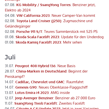
07.08.
KG Mobility / SsangYong Torres
: Benziner jetzt,
Elektro ab 2024
04.08.
VW California 2023
: Neuer Camper-Van kommt
02.08.
Toyota Land Cruiser (J250)
: Zugmaschine und
Geländegänger
02.08.
Porsche 911 S/T
: Teures Sammlerstück mit 525 PS
01.08.
Skoda Scala Facelift 2023
: Update für den Underdog
01.08.
Skoda Kamiq Facelift 2023
: Mehr sehen
Juli
31.07.
Peugeot 408 Hybrid 136
: Neue Basis
28.07.
China-Marken in Deutschland
: Beginnt der
Preiskampf?
14.07.
Cadillac, Chevrolet und GMC
: Raumfahrt
14.07.
Genesis G90
: Neues Oberklasse-Flaggschiff
13.07.
Lotus Emira i4 2023
: AMG inside
12.07.
Jeep Avenger Benziner
: Benziner ab 27.000 Euro
11.07.
SsangYong Tivoli Facelift
: Zweites Facelift
06.07.
Citroën ë-C4 Update 2023
: Jetzt in zwei Varianten