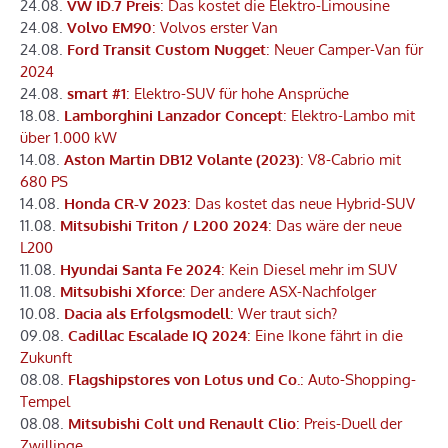
24.08.
VW ID.7 Preis
: Das kostet die Elektro-Limousine
24.08.
Volvo EM90
: Volvos erster Van
24.08.
Ford Transit Custom Nugget
: Neuer Camper-Van für
2024
24.08.
smart #1
: Elektro-SUV für hohe Ansprüche
18.08.
Lamborghini Lanzador Concept
: Elektro-Lambo mit
über 1.000 kW
14.08.
Aston Martin DB12 Volante (2023)
: V8-Cabrio mit
680 PS
14.08.
Honda CR-V 2023
: Das kostet das neue Hybrid-SUV
11.08.
Mitsubishi Triton / L200 2024
: Das wäre der neue
L200
11.08.
Hyundai Santa Fe 2024
: Kein Diesel mehr im SUV
11.08.
Mitsubishi Xforce
: Der andere ASX-Nachfolger
10.08.
Dacia als Erfolgsmodell
: Wer traut sich?
09.08.
Cadillac Escalade IQ 2024
: Eine Ikone fährt in die
Zukunft
08.08.
Flagshipstores von Lotus und Co.
: Auto-Shopping-
Tempel
08.08.
Mitsubishi Colt und Renault Clio
: Preis-Duell der
Zwillinge