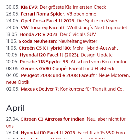
30.05.
Kia EV9
: Der grösste Kia im ersten Check
26.05.
Ferrari Roma Spider
: V8 oben ohne
24.05.
Opel Corsa Facelift 2023
: Die Spitze im Visier
24.05.
VW Touareg Facelift
: Wolfsburg´s Next Topmodel
13.05.
Honda ZR-V 2023
: Der Civic als SUV
11.05.
Skoda Neuheiten
: Neuheitengewitter
11.05.
Citroën C5 X Hybrid 180
: Mehr Hybrid-Auswahl
10.05.
Hyundai i20 Facelift (2023)
: Design-Update
10.05.
Porsche 718 Spyder RS
: Abschied vom Boxermotor
08.05.
Genesis GV80 Coupé
: Facelift und Fließheck
04.05.
Peugeot 2008 und e-2008 Facelift
: Neue Motoren,
neue Optik
02.05.
Maxus eDeliver 7
: Konkurrenz für Transit und Co.
April
27.04.
Citroen C3 Aircross für Indien
: Neu, aber nicht für
uns
26.04.
Hyundai i10 Facelift 2023
: Facelift ab 15.990 Euro