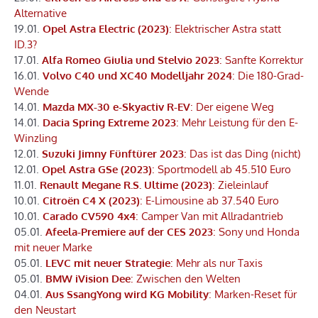
Alternative
19.01.
Opel Astra Electric (2023)
: Elektrischer Astra statt
ID.3?
17.01.
Alfa Romeo Giulia und Stelvio 2023
: Sanfte Korrektur
16.01.
Volvo C40 und XC40 Modelljahr 2024
: Die 180-Grad-
Wende
14.01.
Mazda MX-30 e-Skyactiv R-EV
: Der eigene Weg
14.01.
Dacia Spring Extreme 2023
: Mehr Leistung für den E-
Winzling
12.01.
Suzuki Jimny Fünftürer 2023
: Das ist das Ding (nicht)
12.01.
Opel Astra GSe (2023)
: Sportmodell ab 45.510 Euro
11.01.
Renault Megane R.S. Ultime (2023)
: Zieleinlauf
10.01.
Citroën C4 X (2023)
: E-Limousine ab 37.540 Euro
10.01.
Carado CV590 4x4
: Camper Van mit Allradantrieb
05.01.
Afeela-Premiere auf der CES 2023
: Sony und Honda
mit neuer Marke
05.01.
LEVC mit neuer Strategie
: Mehr als nur Taxis
05.01.
BMW iVision Dee
: Zwischen den Welten
04.01.
Aus SsangYong wird KG Mobility
: Marken-Reset für
den Neustart