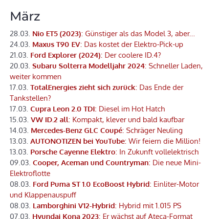
März
28.03.
Nio ET5 (2023)
: Günstiger als das Model 3, aber...
24.03.
Maxus T90 EV
: Das kostet der Elektro-Pick-up
21.03.
Ford Explorer (2024)
: Der coolere ID.4?
20.03.
Subaru Solterra Modelljahr 2024
: Schneller Laden,
weiter kommen
17.03.
TotalEnergies zieht sich zurück
: Das Ende der
Tankstellen?
17.03.
Cupra Leon 2.0 TDI
: Diesel im Hot Hatch
15.03.
VW ID.2 all
: Kompakt, klever und bald kaufbar
14.03.
Mercedes-Benz GLC Coupé
: Schräger Neuling
13.03.
AUTONOTIZEN bei YouTube
: Wir feiern die Million!
13.03.
Porsche Cayenne Elektro
: In Zukunft vollelektrisch
09.03.
Cooper, Aceman und Countryman
: Die neue Mini-
Elektroflotte
08.03.
Ford Puma ST 1.0 EcoBoost Hybrid
: Einliter-Motor
und Klappenauspuff
08.03.
Lamborghini V12-Hybrid
: Hybrid mit 1.015 PS
07.03.
Hyundai Kona 2023
: Er wächst auf Ateca-Format