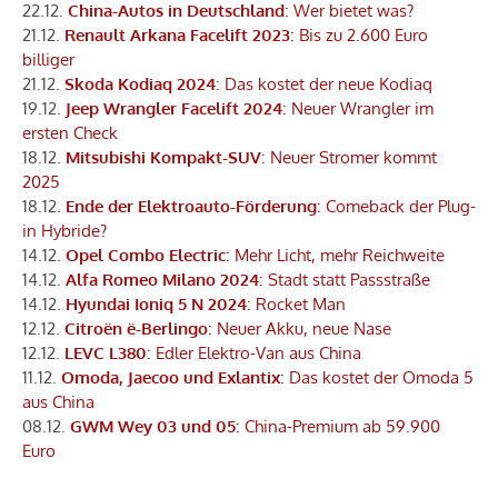
22.12.
China-Autos in Deutschland
: Wer bietet was?
21.12.
Renault Arkana Facelift 2023
: Bis zu 2.600 Euro
billiger
21.12.
Skoda Kodiaq 2024
: Das kostet der neue Kodiaq
19.12.
Jeep Wrangler Facelift 2024
: Neuer Wrangler im
ersten Check
18.12.
Mitsubishi Kompakt-SUV
: Neuer Stromer kommt
2025
18.12.
Ende der Elektroauto-Förderung
: Comeback der Plug-
in Hybride?
14.12.
Opel Combo Electric
: Mehr Licht, mehr Reichweite
14.12.
Alfa Romeo Milano 2024
: Stadt statt Passstraße
14.12.
Hyundai Ioniq 5 N 2024
: Rocket Man
12.12.
Citroën ë-Berlingo
: Neuer Akku, neue Nase
12.12.
LEVC L380
: Edler Elektro-Van aus China
11.12.
Omoda, Jaecoo und Exlantix
: Das kostet der Omoda 5
aus China
08.12.
GWM Wey 03 und 05
: China-Premium ab 59.900
Euro