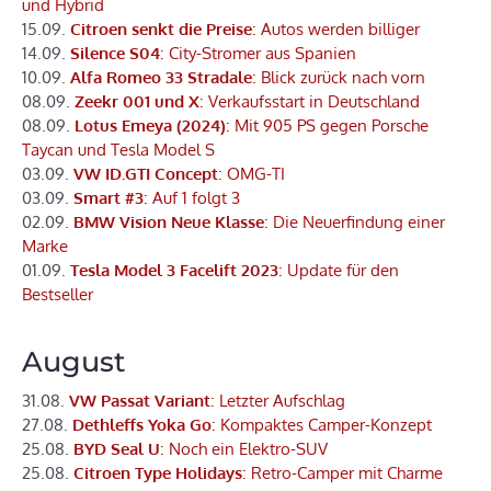
und Hybrid
15.09.
Citroen senkt die Preise
: Autos werden billiger
14.09.
Silence S04
: City-Stromer aus Spanien
10.09.
Alfa Romeo 33 Stradale
: Blick zurück nach vorn
08.09.
Zeekr 001 und X
: Verkaufsstart in Deutschland
08.09.
Lotus Emeya (2024)
: Mit 905 PS gegen Porsche
Taycan und Tesla Model S
03.09.
VW ID.GTI Concept
: OMG-TI
03.09.
Smart #3
: Auf 1 folgt 3
02.09.
BMW Vision Neue Klasse
: Die Neuerfindung einer
Marke
01.09.
Tesla Model 3 Facelift 2023
: Update für den
Bestseller
August
31.08.
VW Passat Variant
: Letzter Aufschlag
27.08.
Dethleffs Yoka Go
: Kompaktes Camper-Konzept
25.08.
BYD Seal U
: Noch ein Elektro-SUV
25.08.
Citroen Type Holidays
: Retro-Camper mit Charme