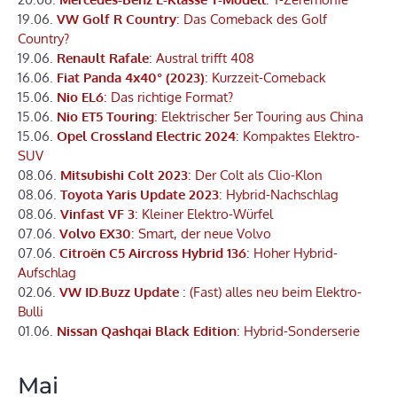
19.06.
VW Golf R Country
: Das Comeback des Golf
Country?
19.06.
Renault Rafale
: Austral trifft 408
16.06.
Fiat Panda 4x40° (2023)
: Kurzzeit-Comeback
15.06.
Nio EL6
: Das richtige Format?
15.06.
Nio ET5 Touring
: Elektrischer 5er Touring aus China
15.06.
Opel Crossland Electric 2024
: Kompaktes Elektro-
SUV
08.06.
Mitsubishi Colt 2023
: Der Colt als Clio-Klon
08.06.
Toyota Yaris Update 2023
: Hybrid-Nachschlag
08.06.
Vinfast VF 3
: Kleiner Elektro-Würfel
07.06.
Volvo EX30
: Smart, der neue Volvo
07.06.
Citroën C5 Aircross Hybrid 136
: Hoher Hybrid-
Aufschlag
02.06.
VW ID.Buzz Update
: (Fast) alles neu beim Elektro-
Bulli
01.06.
Nissan Qashqai Black Edition
: Hybrid-Sonderserie
Mai