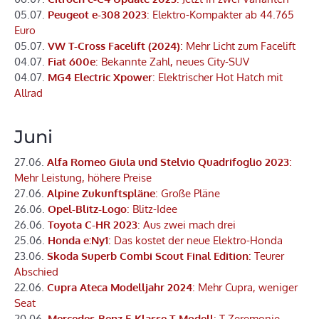
05.07.
Peugeot e-308 2023
: Elektro-Kompakter ab 44.765
Euro
05.07.
VW T-Cross Facelift (2024)
: Mehr Licht zum Facelift
04.07.
Fiat 600e
: Bekannte Zahl, neues City-SUV
04.07.
MG4 Electric Xpower
: Elektrischer Hot Hatch mit
Allrad
Juni
27.06.
Alfa Romeo Giula und Stelvio Quadrifoglio 2023
:
Mehr Leistung, höhere Preise
27.06.
Alpine Zukunftspläne
: Große Pläne
26.06.
Opel-Blitz-Logo
: Blitz-Idee
26.06.
Toyota C-HR 2023
: Aus zwei mach drei
25.06.
Honda e:Ny1
: Das kostet der neue Elektro-Honda
23.06.
Skoda Superb Combi Scout Final Edition
: Teurer
Abschied
22.06.
Cupra Ateca Modelljahr 2024
: Mehr Cupra, weniger
Seat
20.06.
Mercedes-Benz E-Klasse T-Modell
: T-Zeremonie