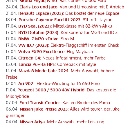
26.04.
Skoda Enyaq iV 50
: Basis unter 40.000 Euro
24.04.
Elaris Leo und Jaco
: Van und Limousine mit E-Antrieb
21.04.
Renault Espace (2023)
: Das kostet der neue Espace
18.04.
Porsche Cayenne Facelift 2023
: 911 trifft Taycan
17.04.
BYD Seal (2023)
: Mittelklasse mit 82-kWh-Akku
17.04.
BYD Dolphin (2023)
: Konkurrenz für MG4 und ID.3
17.04.
BMW i7 M70 xDrive
: Stro-M
17.04.
VW ID.7 (2023)
: Elektro-Flaggschiff im ersten Check
17.04.
Volvo EX90 Excellence
: Hej, Maybach
17.04.
Citroën C4
: Neues Infotainment, mehr Farbe
15.04.
Lancia Pu+Ra HPE
: Comeback mit Style
14.04.
Mazda3 Modelljahr 2024
: Mehr Auswahl, höhere
Preise
12.04.
Ari 902
: Elektro-Winzling für 16.650 Euro
11.04.
Peugeot 3008 / 5008 48V Hybrid
: Das kosten die
Mildhybride
07.04.
Ford Transit Courier
: Kasten-Bruder des Puma
06.04.
Nissan Juke Preise 2023
: Alles wird teurer, der Juke
günstiger
04.04.
Nissan Ariya
: Mehr Auswahl, mehr Leistung