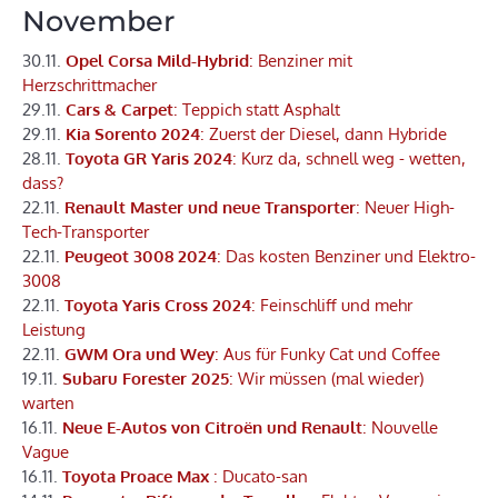
November
30.11.
Opel Corsa Mild-Hybrid
: Benziner mit
Herzschrittmacher
29.11.
Cars & Carpet
: Teppich statt Asphalt
29.11.
Kia Sorento 2024
: Zuerst der Diesel, dann Hybride
28.11.
Toyota GR Yaris 2024
: Kurz da, schnell weg - wetten,
dass?
22.11.
Renault Master und neue Transporter
: Neuer High-
Tech-Transporter
22.11.
Peugeot 3008 2024
: Das kosten Benziner und Elektro-
3008
22.11.
Toyota Yaris Cross 2024
: Feinschliff und mehr
Leistung
22.11.
GWM Ora und Wey
: Aus für Funky Cat und Coffee
19.11.
Subaru Forester 2025
: Wir müssen (mal wieder)
warten
16.11.
Neue E-Autos von Citroën und Renault
: Nouvelle
Vague
16.11.
Toyota Proace Max
: Ducato-san