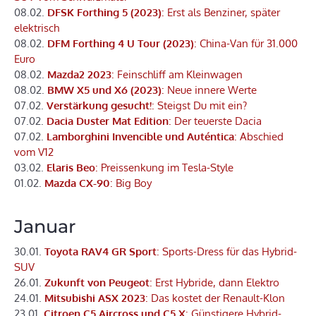
08.02.
DFSK Forthing 5 (2023)
: Erst als Benziner, später
elektrisch
08.02.
DFM Forthing 4 U Tour (2023)
: China-Van für 31.000
Euro
08.02.
Mazda2 2023
: Feinschliff am Kleinwagen
08.02.
BMW X5 und X6 (2023)
: Neue innere Werte
07.02.
Verstärkung gesucht!
: Steigst Du mit ein?
07.02.
Dacia Duster Mat Edition
: Der teuerste Dacia
07.02.
Lamborghini Invencible und Auténtica
: Abschied
vom V12
03.02.
Elaris Beo
: Preissenkung im Tesla-Style
01.02.
Mazda CX-90
: Big Boy
Januar
30.01.
Toyota RAV4 GR Sport
: Sports-Dress für das Hybrid-
SUV
26.01.
Zukunft von Peugeot
: Erst Hybride, dann Elektro
24.01.
Mitsubishi ASX 2023
: Das kostet der Renault-Klon
23.01.
Citroen C5 Aircross und C5 X
: Günstigere Hybrid-