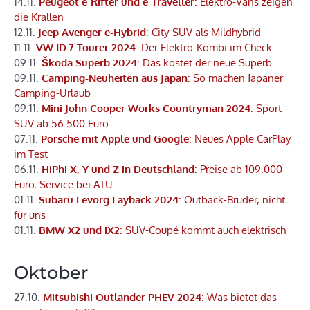
14.11.
Peugeot e-Rifter und e-Traveller
: Elektro-Vans zeigen
die Krallen
12.11.
Jeep Avenger e-Hybrid
: City-SUV als Mildhybrid
11.11.
VW ID.7 Tourer 2024
: Der Elektro-Kombi im Check
09.11.
Škoda Superb 2024
: Das kostet der neue Superb
09.11.
Camping-Neuheiten aus Japan
: So machen Japaner
Camping-Urlaub
09.11.
Mini John Cooper Works Countryman 2024
: Sport-
SUV ab 56.500 Euro
07.11.
Porsche mit Apple und Google
: Neues Apple CarPlay
im Test
06.11.
HiPhi X, Y und Z in Deutschland
: Preise ab 109.000
Euro, Service bei ATU
01.11.
Subaru Levorg Layback 2024
: Outback-Bruder, nicht
für uns
01.11.
BMW X2 und iX2
: SUV-Coupé kommt auch elektrisch
Oktober
27.10.
Mitsubishi Outlander PHEV 2024
: Was bietet das