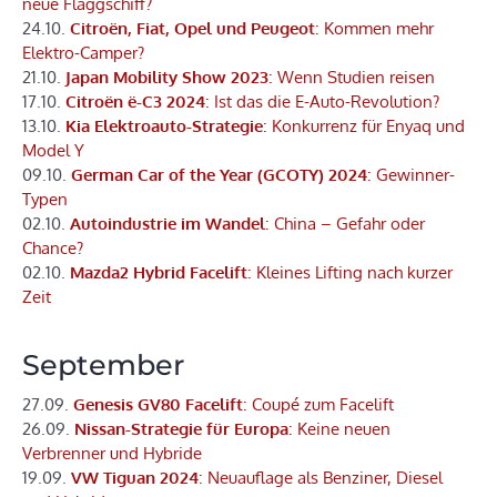
neue Flaggschiff?
24.10.
Citroën, Fiat, Opel und Peugeot
: Kommen mehr
Elektro-Camper?
21.10.
Japan Mobility Show 2023
: Wenn Studien reisen
17.10.
Citroën ë-C3 2024
: Ist das die E-Auto-Revolution?
13.10.
Kia Elektroauto-Strategie
: Konkurrenz für Enyaq und
Model Y
09.10.
German Car of the Year (GCOTY) 2024
: Gewinner-
Typen
02.10.
Autoindustrie im Wandel
: China – Gefahr oder
Chance?
02.10.
Mazda2 Hybrid Facelift
: Kleines Lifting nach kurzer
Zeit
September
27.09.
Genesis GV80 Facelift
: Coupé zum Facelift
26.09.
Nissan-Strategie für Europa
: Keine neuen
Verbrenner und Hybride
19.09.
VW Tiguan 2024
: Neuauflage als Benziner, Diesel