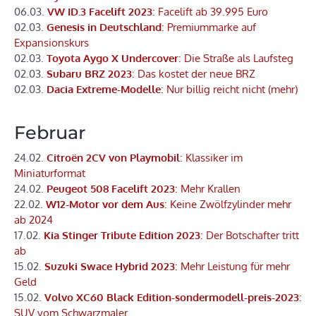
06.03.
VW ID.3 Facelift 2023
: Facelift ab 39.995 Euro
02.03.
Genesis in Deutschland
: Premiummarke auf
Expansionskurs
02.03.
Toyota Aygo X Undercover
: Die Straße als Laufsteg
02.03.
Subaru BRZ 2023
: Das kostet der neue BRZ
02.03.
Dacia Extreme-Modelle
: Nur billig reicht nicht (mehr)
Februar
24.02.
Citroën 2CV von Playmobil
: Klassiker im
Miniaturformat
24.02.
Peugeot 508 Facelift 2023
: Mehr Krallen
22.02.
W12-Motor vor dem Aus
: Keine Zwölfzylinder mehr
ab 2024
17.02.
Kia Stinger Tribute Edition 2023
: Der Botschafter tritt
ab
15.02.
Suzuki Swace Hybrid 2023
: Mehr Leistung für mehr
Geld
15.02.
Volvo XC60 Black Edition-sondermodell-preis-2023
:
SUV vom Schwarzmaler